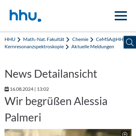
Zum Inhalt springen
Zur Suche springen
HHU
Math.-Nat. Fakultät
Chemie
CeMSA@HHU:
Kernresonanzspektroskopie
Aktuelle Meldungen
News Detailansicht
16.08.2024 | 13:02
Wir begrüßen Alessia
Palmeri
Z