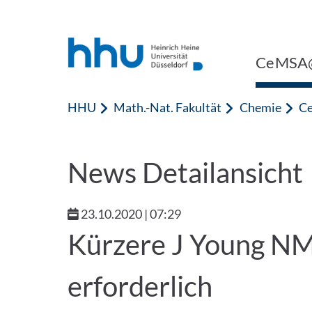
Zum Inhalt springen
Zur Suche springen
CeMSA@
HHU
Math.-Nat. Fakultät
Chemie
Ce
News Detailansicht
23.10.2020 | 07:29
Kürzere J Young N
erforderlich