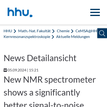
Zum Inhalt springen
Zur Suche springen
HHU
Math.-Nat. Fakultät
Chemie
CeMSA@HHU:
Kernresonanzspektroskopie
Aktuelle Meldungen
News Detailansicht
05.09.2024 | 15:21
New NMR spectrometer
shows a significantly
better signal-to-noise