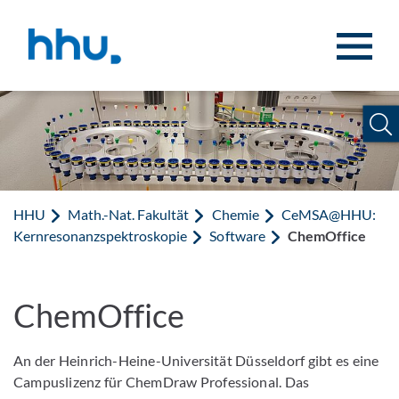
Zum Inhalt springen
Zur Suche springen
HHU
Math.-Nat. Fakultät
Chemie
CeMSA@HHU:
Kernresonanzspektroskopie
Software
ChemOffice
ChemOffice
An der Heinrich-Heine-Universität Düsseldorf gibt es eine
Campuslizenz für ChemDraw Professional. Das